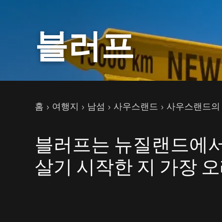
블러프
현재 페이지
홈
여행지
남섬
사우스랜드
사우스랜드의
블러프는 뉴질랜드에서
살기 시작한 지 가장 오