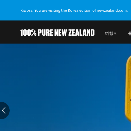
Kia ora. You are visiting the
Korea
edition of newzealand.com.
여행지
Back to my results