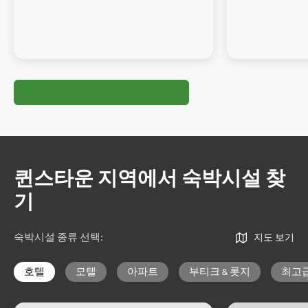
퀸스타운 지역에서 숙박시설 찾
기
숙박시설 종류 선택
:
지도 보기
호텔
모텔
아파트
부티크 & 롯지
최고급