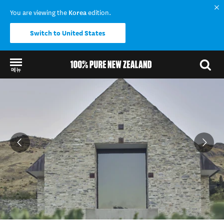
You are viewing the
Korea
edition.
Switch to United States
메뉴
Back to my results