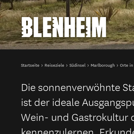
BLENHEIM
Sie sind hier
Startseite
Reiseziele
Südinsel
Marlborough
Orte i
Die sonnenverwöhnte St
ist der ideale Ausgangsp
Wein- und Gastrokultur 
kennenzulernen. Erkund