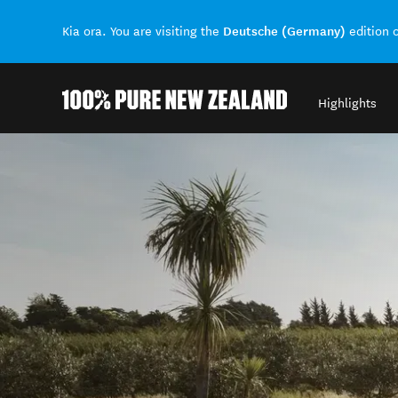
Deutsche (Germany)
Kia ora. You are visiting the
edition 
Highlights
Back to my results