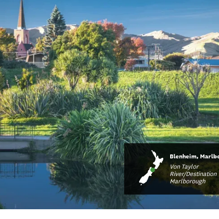
Blenheim, Marlb
Von Taylor
River/Destination
Marlborough