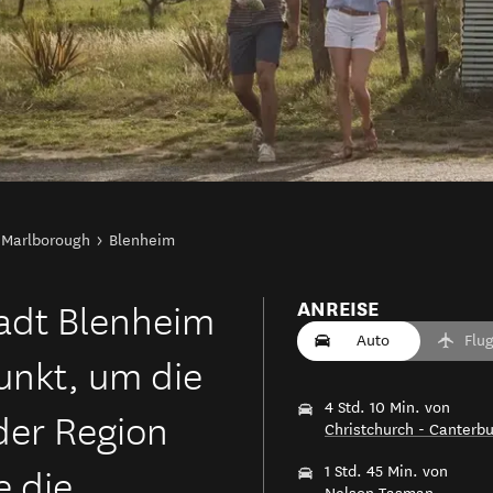
n Marlborough
Blenheim
adt Blenheim
ANREISE
Auto
Flu
unkt, um die
4 Std. 10 Min. von
der Region
Christchurch - Canterbu
e die
1 Std. 45 Min. von