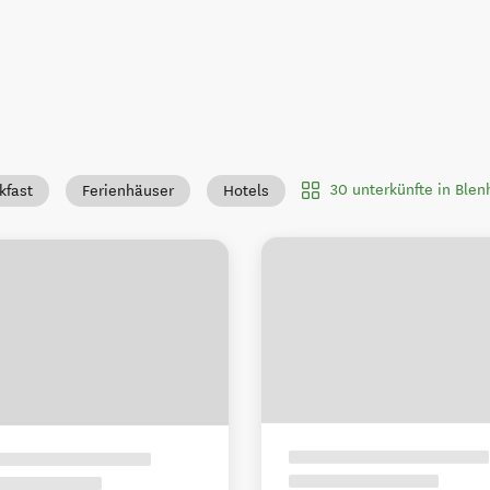
30 unterkünfte in Ble
kfast
Ferienhäuser
Hotels