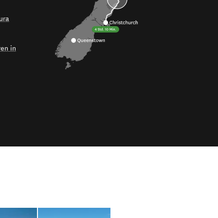
ura
ren in