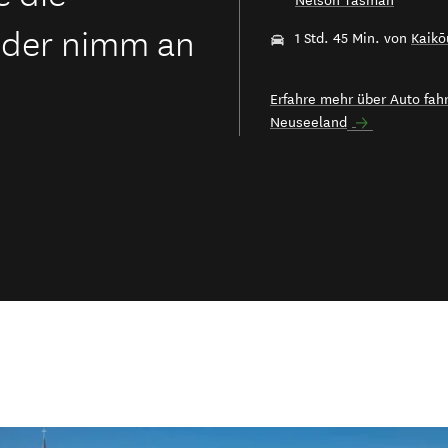
Nelson Tasman
oder nimm an
1 Std. 45 Min. von
Kaikō
Erfahre mehr über Auto fah
Neuseeland