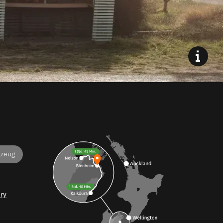
gzeug
ry