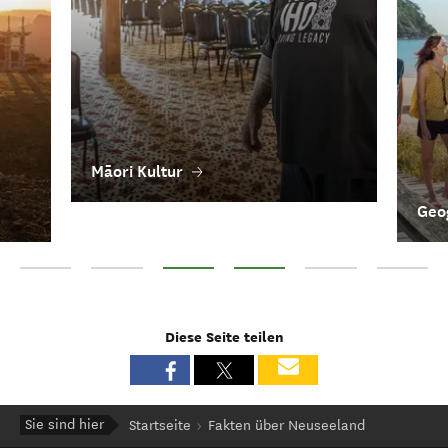
Māori Kultur
Geog
Neuseelands Menschen
Geschichte
Māori Kultur
Geografie & Geologie
Pflanzen & Tiere Neus
Obhut für 
Diese Seite teilen
Sie sind hier
Startseite
Fakten über Neuseeland