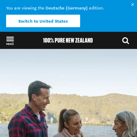
Deutsche (Germany)
You are viewing the
edition.
Switch to United States
MENÜ
Back to my results