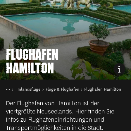
FLUGHAFEN
HAMILTON
Sie sind hier
Startseite
Inlandsflüge
Flüge & Flughäfen
Flughafen Hamilton
Transport
Öffentliche Verkehrsmittel in Neuseeland
Der Flughafen von Hamilton ist der
viertgrößte Neuseelands. Hier finden Sie
Infos zu Flughafeneinrichtungen und
Transportmöglichkeiten in die Stadt.