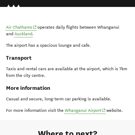
(opens in new window)
Air Chathams
operates daily flights between Whanganui
and
Auckland
.
The airport has a spacious lounge and cafe.
Transport
Taxis and rental cars are available at the airport, which is 7km
from the city centre.
More information
Casual and secure, long-term car parking is available.
(opens in new wi
For more information visit the
Whanganui Airport
website.
Where to next?