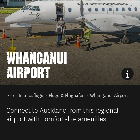
WHANGANUI
AIRPORT
Sie sind hier
Startseite
Inlandsflüge
Flüge & Flughäfen
Whanganui Airport
Transport
Öffentliche Verkehrsmittel in Neuseeland
Connect to Auckland from this regional
airport with comfortable amenities.