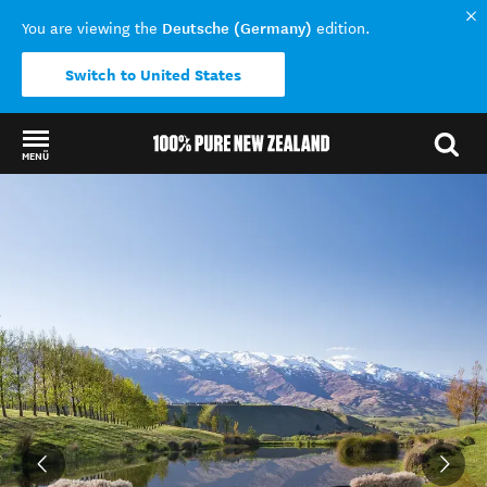
Deutsche (Germany)
You are viewing the
edition.
Switch to United States
MENÜ
Back to my results