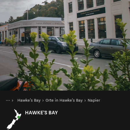
Sie sind hier
Startseite
Hawke's Bay
Orte in Hawke's Bay
Napier
Reiseziele
Nordinsel
HAWKE'S BAY