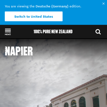
Deutsche (Germany)
You are viewing the
edition.
Switch to United States
MENÜ
Back to my results
NAPIER