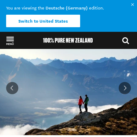
Deutsche (Germany)
You are viewing the
edition.
Switch to United States
MENÜ
Back to my results