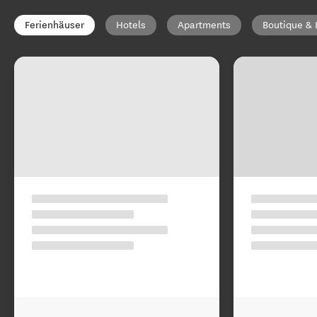
Ferienhäuser
Hotels
Apartments
Boutique & 