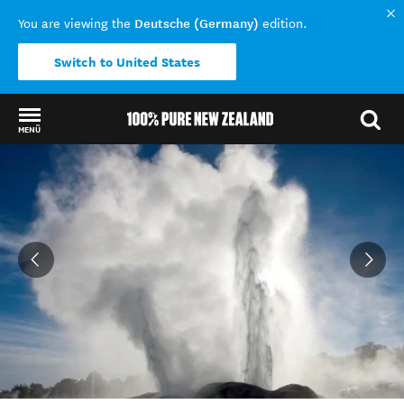
Deutsche (Germany)
You are viewing the
edition.
Switch to United States
MENÜ
Back to my results