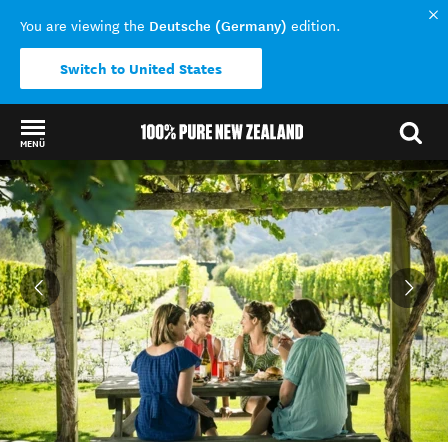
Deutsche (Germany)
You are viewing the
edition.
Switch to United States
MENÜ
Back to my results