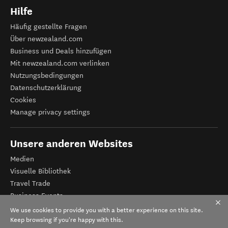
Hilfe
Häufig gestellte Fragen
Über newzealand.com
Business und Deals hinzufügen
Mit newzealand.com verlinken
Nutzungsbedingungen
Datenschutzerklärung
Cookies
Manage privacy settings
Unsere anderen Websites
Medien
Visuelle Bibliothek
Travel Trade
Business Events
Tourismus Neuseeland
We use cookies to provide you with a better experience on this site.
Veranstalter-Registrierung
Keep browsing if you're happy with this.