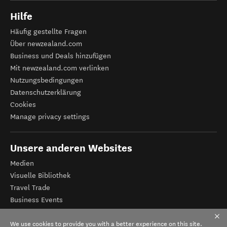
Hilfe
Häufig gestellte Fragen
Über newzealand.com
Business und Deals hinzufügen
Mit newzealand.com verlinken
Nutzungsbedingungen
Datenschutzerklärung
Cookies
Manage privacy settings
Unsere anderen Websites
Medien
Visuelle Bibliothek
Travel Trade
Business Events
Tourismus Neuseeland
We use cookies to provide you with a better experience on this site.
Veranstalter-Registrierung