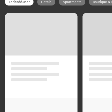
Ferienhäuser
Hotels
Apartments
Boutique & 