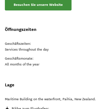
Besuchen Sie unsere Website
Öffnungszeiten
Geschäftszeiten:
Services throughout the day
Geschäftsmonate:
All months of the year
Lage
Maritime Building on the waterfront
,
Paihia
,
New Zealand
.
Nähe zum Flughafen: