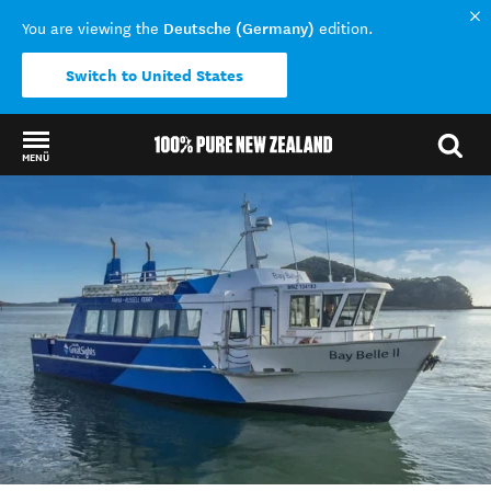
Deutsche (Germany)
You are viewing the
edition.
Switch to United States
MENÜ
Back to my results