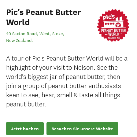
Pic's Peanut Butter
World
49 Saxton Road, West
,
Stoke
,
New Zealand
.
A tour of Pic's Peanut Butter World will be a
highlight of your visit to Nelson. See the
world's biggest jar of peanut butter, then
join a group of peanut butter enthusiasts
keen to see, hear, smell & taste all things
peanut butter.
Jetzt buchen
Besuchen Sie unsere Website