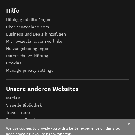
Hilfe
Häufig gestellte Fragen
Über newzealand.com
Business und Deals hinzufügen
Mit newzealand.com verlinken
Nutzungsbedingungen
Datenschutzerklärung
Cookies
Manage privacy settings
Unsere anderen Websites
Medien
Visuelle Bibliothek
Travel Trade
Business Events
Tourismus Neuseeland
We use cookies to provide you with a better experience on this site.
Veranstalter-Registrierung
Keep browsing if you're happy with this.