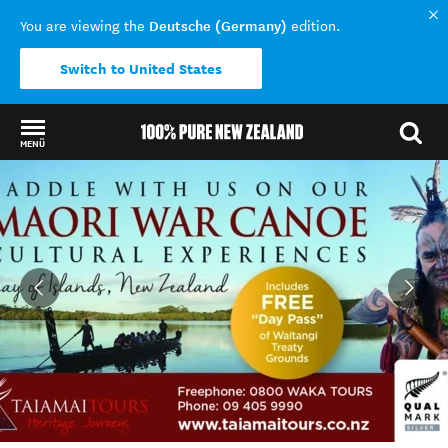
Deutsche (Germany)
You are viewing the
edition.
Switch to United States
MENÜ
Back to my results