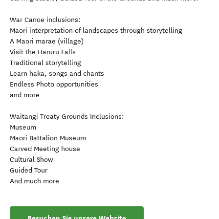
War Canoe inclusions:
Maori interpretation of landscapes through storytelling
A Maori marae (village)
Visit the Haruru Falls
Traditional storytelling
Learn haka, songs and chants
Endless Photo opportunities
and more
Waitangi Treaty Grounds Inclusions:
Museum
Maori Battalion Museum
Carved Meeting house
Cultural Show
Guided Tour
And much more
Besuchen Sie unsere Website