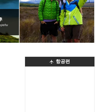
후
uapehu
항공편