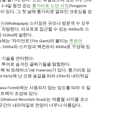
3~4일 동안 걷는
통가리로 노던 서킷
(Tongariro
t, 41km)이 있다. 그 첫 날에 통가리로 알파인 크로싱을 걷
파파
(Whakapapa) 스키장은 규모나 방문객 수 모두
자랑한다. 리프트로 접근할 수 있는 400ha의 스
550ha에 달한다.
는 ‘자이언트'(The Giant)라 불리는
투로아
다. 500ha의 스키장과 백컨트리 400ha로 구성돼 있
 기술을 연마한다.
 투어로 숨겨진 골짜기들을 탐험한다.
42 트래버스’(42 Traverse)가 있다. 통가리로 삼
orest Park)에 난 오랜 숲길을 따라 570m의 내리막길
aua Forest)에는 사용되지 않는 임도를 따라 수 킬
트랙이 조성돼 있다.
akune Mountain Road)는 여름철 사이클 코스
 구간이 내리막길로 전망이 너무나 아름답다.