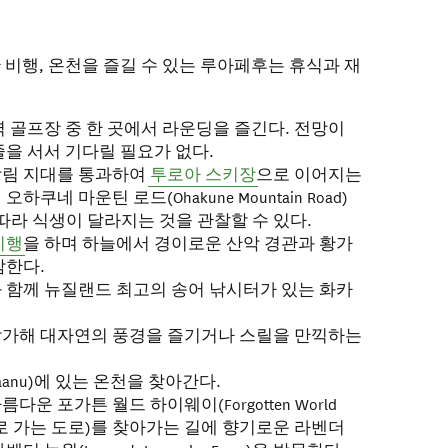
 비행, 온천을 즐길 수 있는 루아페후는 휴식과 재
역 골프장 중 한 곳에서 라운딩을 즐긴다. 전망이
줄을 서서 기다릴 필요가 없다.
삼림 지대를 통과하여
투로아 스키장
으로 이어지는
쿠네 마운틴 로드(Ohakune Mountain Road)
따라 식생이 달라지는 것을 관찰할 수 있다.
비행
을 하며 하늘에서 경이로운 산악 경관과 황가
감한다.
 함께 뉴질랜드 최고의 송어 낚시터가 있는 화카
참가해 대자연의 풍경을 즐기거나 스릴을 만끽하는
aanu)에 있는 온천을 찾아간다.
운 포가튼 월드 하이웨이(Forgotten World
세계로 가는 도로)를 찾아가는 길에 향기로운 라벤더