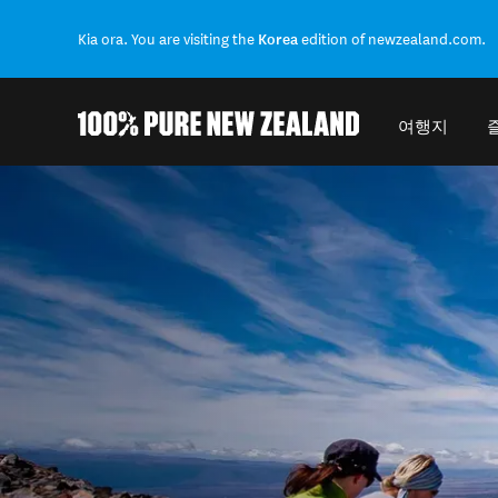
Kia ora. You are visiting the
Korea
edition of newzealand.com.
여행지
Back to my results