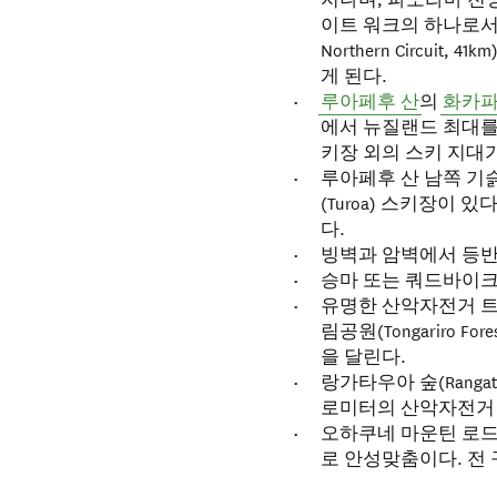
이트 워크의 하나로서 
Northern Circui
게 된다.
루아페후 산
의
화카
에서 뉴질랜드 최대를 
키장 외의 스키 지대가 
루아페후 산 남쪽 기슭에
(Turoa) 스키장이 있
다.
빙벽과 암벽에서 등반
승마 또는 쿼드바이크
유명한 산악자전거 트랙 ‘
림공원(Tongariro F
을 달린다.
랑가타우아 숲(Rangat
로미터의 산악자전거 
오하쿠네 마운틴 로드(Oh
로 안성맞춤이다. 전