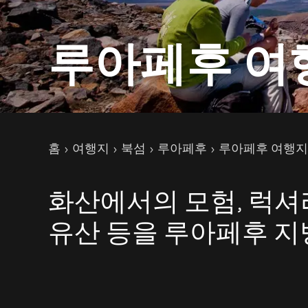
루아페후 여
현재 페이지
홈
여행지
북섬
루아페후
루아페후 여행지
화산에서의 모험, 럭셔
유산 등을 루아페후 지