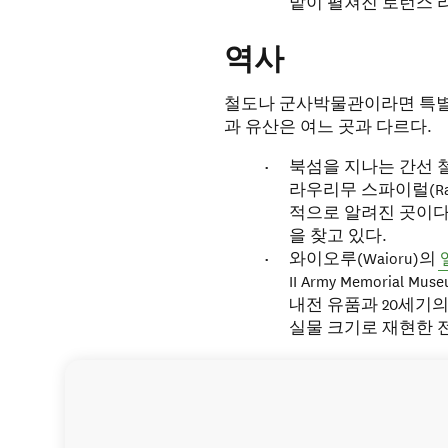
밭이 펼쳐진 로런스 라벤더
역사
철도나 군사박물관이라면 특별
과 유산은 여느 곳과 다르다.
북섬을 지나는 간선 철
라우리무 스파이럴(Rau
적으로 알려진 곳이다
을 찾고 있다.
와이오루(Waioru)의
II Army Memori
내전 유품과 20세기
실물 크기로 재현한 