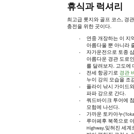
휴식과 럭셔리
최고급 롯지와 골프 코스, 경관
충전을 위한 곳이다.
연중 개장하는 이 지
아름다울 뿐 아니라 
자가운전으로 토종 
아름다운 경관 도로인 오하
를 달려보자. 고도에 
전세 항공기로
경관 
누이 강의 모습을 조
플라이 낚시 가이드와
파파 강으로 간다.
쿼드바이크 투어에 
모험에 나선다.
가까운 토카아누(Tok
루아페후 북쪽으로 아름다
Highway.잊혀진 