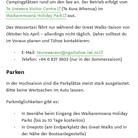
Campingplätzen rund um den See an. Der Betrieb erfolgt vom
(opens in new window)
Te Urewera Visitor Centre
(Te Kura Whenua) im
(opens in new window)
Waikaremoana Holiday Park
aus.
Das Wassertaxi fährt nur während der Great Walks-Saison von
Oktober bis April – allerdings nicht täglich. Daher solltest du
im Voraus planen und Tūhoe kontaktieren:
(opens in new wind
E-Mail:
teureweravc@ngaituhoe.iwi.nz
Telefon: +64 6 837 3803 (nur in der Sommersaison)
Parken
In der Hochsaison sind die Parkplätze meist stark ausgelastet.
Bitte keine Wertsachen im Auto lassen.
Parkmöglichkeiten gibt es:
In Seenähe beim Eingang des Waikaremoana Holiday
Parks (bis zu 10 Tage kostenlos)
In Onepoto (am Endparkplatz des Great Walks und in
der Nähe der Bootsanlegestelle)