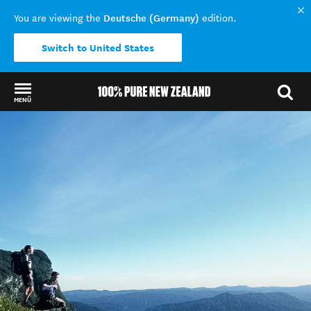
Deutsche (Germany)
You are viewing the
edition.
Switch to United States
MENÜ
Back to my results