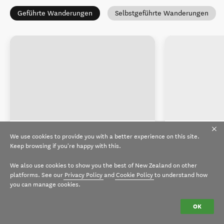
Geführte Wanderungen
Selbstgeführte Wanderungen
We use cookies to provide you with a better experience on this site.
Keep browsing if you're happy with this.
We also use cookies to show you the best of New Zealand on other
platforms. See our
Privacy Policy
and
Cookie Policy
to understand how
you can manage cookies.
OK