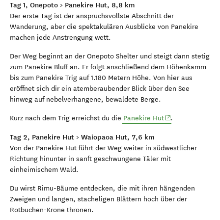
Tag 1, Onepoto > Panekire Hut, 8,8 km
Der erste Tag ist der anspruchsvollste Abschnitt der
Wanderung, aber die spektakulären Ausblicke von Panekire
machen jede Anstrengung wett.
Der Weg beginnt an der Onepoto Shelter und steigt dann stetig
zum Panekire Bluff an. Er folgt anschließend dem Höhenkamm
bis zum Panekire Trig auf 1.180 Metern Höhe. Von hier aus
eröffnet sich dir ein atemberaubender Blick über den See
hinweg auf nebelverhangene, bewaldete Berge.
(opens in new wi
Kurz nach dem Trig erreichst du die
Panekire Hut
.
Tag 2, Panekire Hut > Waiopaoa Hut, 7,6 km
Von der Panekire Hut führt der Weg weiter in südwestlicher
Richtung hinunter in sanft geschwungene Täler mit
einheimischem Wald.
Du wirst Rimu-Bäume entdecken, die mit ihren hängenden
Zweigen und langen, stacheligen Blättern hoch über der
Rotbuchen-Krone thronen.