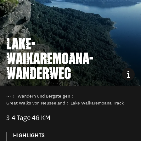
LAKE-
WAIKAREMOANA-
WANDERWEG
Sie sind hier
Startseite
Wandern und Bergsteigen
Aktivitäten
Great Walks von Neuseeland
Lake Waikaremoana Track
3-4
Tage
46 KM
HIGHLIGHTS