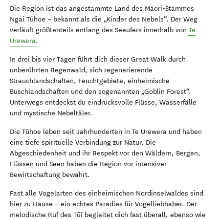
Die Region ist das angestammte Land des Māori-Stammes
Ngāi Tūhoe – bekannt als die „Kinder des Nebels“. Der Weg
verläuft größtenteils entlang des Seeufers innerhalb von
Te
Urewera
.
In drei bis vier Tagen führt dich dieser Great Walk durch
unberührten Regenwald, sich regenerierende
Strauchlandschaften, Feuchtgebiete, einheimische
Buschlandschaften und den sogenannten „Goblin Forest“.
Unterwegs entdeckst du eindrucksvolle Flüsse, Wasserfälle
und mystische Nebeltäler.
Die Tūhoe leben seit Jahrhunderten in Te Urewera und haben
eine tiefe spirituelle Verbindung zur Natur. Die
Abgeschiedenheit und ihr Respekt vor den Wäldern, Bergen,
Flüssen und Seen haben die Region vor intensiver
Bewirtschaftung bewahrt.
Fast alle Vogelarten des einheimischen Nordinselwaldes sind
hier zu Hause – ein echtes Paradies für Vogelliebhaber. Der
melodische Ruf des Tūī begleitet dich fast überall, ebenso wie