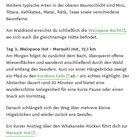
Weitere typische Arten in der oberen Baumschicht sind Miro,
Tōtara, Kahikatea, Mataī, Rātā, Tawa sowie verschiedene
Baumfarne.
(opens 
Am Waldrand erreichst du schließlich die
Waiopaoa-Bucht
,
wo sich auch die gleichnamige Hütte befindet.
Tag 3, Waiopaoa Hut > Marauiti Hut, 12,1 km
Am Morgen folgst du zunächst dem Bach, überquerst offene
Wiesenflächen und wanderst anschließend durch den Wald
und entlang des Seeufers. Kurz vor einer Hängebrücke zweigt
(opens in new window)
ein Pfad zu den
Korokoro Falls
ab – ein echtes Highlight. Der
Abstecher dauert rund 30 Minuten und bietet eine
wunderschöne Gelegenheit für eine kurze Pause oder einen
Snack am Vormittag.
Danach schlängelt sich der Weg über mehrere kleine
Hügelrücken und wieder zurück ans Seeufer.
Ein kurzer Anstieg über den Whakaneke-Rücken führt dich zur
(opens in new window)
Marauiti Hut
.