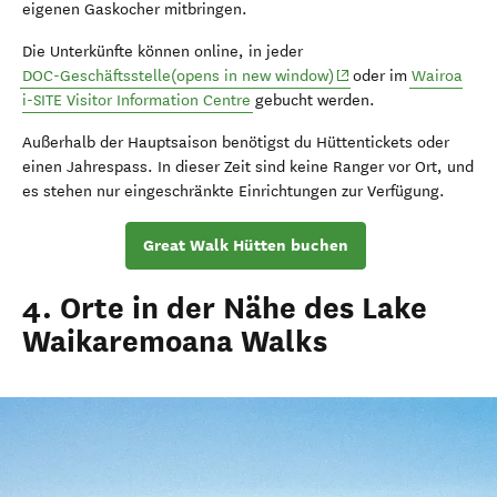
eigenen Gaskocher mitbringen.
Die Unterkünfte können online, in jeder
(opens in new window)
DOC-Geschäftsstelle(opens in new window)
oder im
Wairoa
i-SITE Visitor Information Centre
gebucht werden.
Außerhalb der Hauptsaison benötigst du Hüttentickets oder
einen Jahrespass. In dieser Zeit sind keine Ranger vor Ort, und
es stehen nur eingeschränkte Einrichtungen zur Verfügung.
Great Walk Hütten buchen
4. Orte in der Nähe des Lake
Waikaremoana Walks