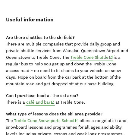
Useful information
Are there shuttles to the ski field?
There are multiple companies that provide daily
group and
private shuttle services from Wanaka, Queenstown Airport and
(opens in ne
Queenstown to Treble Cone. The
Treble Cone Shuttle
is a
regular bus to help you get up and down the Treble Cone
access road – no need to fit chains to your vehicle on snow
days. Hope on board from the car park at the bottom of the
mountain road and get dropped off at our base building.
Can I purchase food at the ski area?
(opens in new window)
There is a
café and bar
at Treble Cone.
What type of lessons does the ski area provide?
(opens in new window)
The
Treble Cone Snowsports School
offers a range of ski and
snowboard lessons and programmes for all ages and ability
levels including private lessons and week-long programmes.