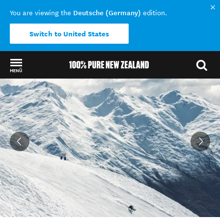
Deutsche (Germany)
You are viewing the
edition.
Switch to United States
MENÜ
Back to my results