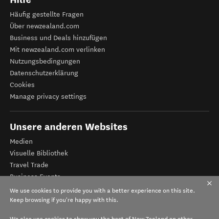
Häufig gestellte Fragen
Über newzealand.com
Business und Deals hinzufügen
Mit newzealand.com verlinken
Nutzungsbedingungen
Datenschutzerklärung
Cookies
Manage privacy settings
Unsere anderen Websites
Medien
Visuelle Bibliothek
Travel Trade
Business Events
Tourismus Neuseeland
We use cookies to provide you with a better experience on this site.
Veranstalter-Registrierung
Keep browsing if you're happy with this.
We also use cookies to show you the best of New Zealand on other