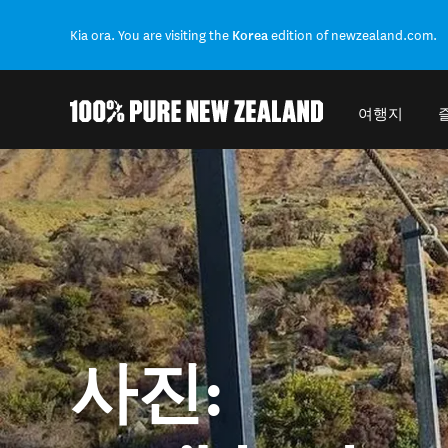
Kia ora. You are visiting the
Korea
edition of newzealand.com.
여행지
Back to my results
사진: