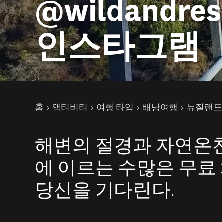
@wildandres
인스타그램
현재 페이지
홈
액티비티
여행 타입
배낭여행
뉴질랜드에
해변의 절경과 자연온
에 이르는 수많은 무료
당신을 기다린다.