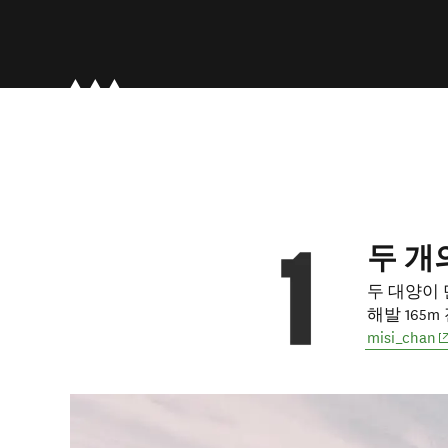
두 개
두 대양이 
해발 165
(
misi_chan