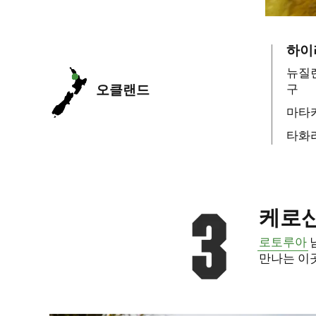
하이
뉴질
오클랜드
구
마타카
타화
케로
로토루아
만나는 이곳