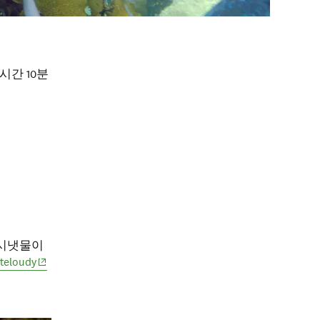
시간 10분
천과 시냇물이
(opens in new window)
teloudy