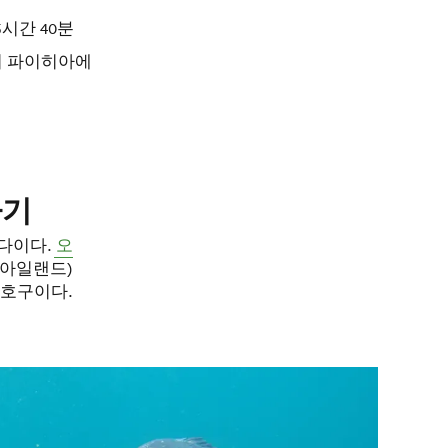
시간 40분
 파이히아에
하기
바다이다.
오
, 고트아일랜드)
보호구이다.