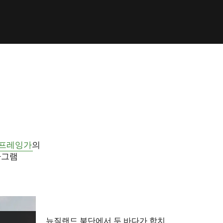
프레잉가
의
타그램
뉴질랜드 북단에서 두 바다가 합치