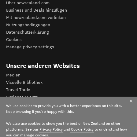
Über newzealand.com
Business und Deals hinzufügen
Mit newzealand.com verlinken
Nutzungsbedingungen
Datenschutzerklärung
Cookies
Manage privacy settings
Unsere anderen Websites
Medien
Visuelle Bibliothek
Travel Trade
Business Events
Tourismus Neuseeland
We use cookies to provide you with a better experience on this site.
Veranstalter-Registrierung
Keep browsing if you're happy with this.
We also use cookies to show you the best of New Zealand on other
platforms. See our
Privacy Policy
and
Cookie Policy
to understand how
you can manage cookies.