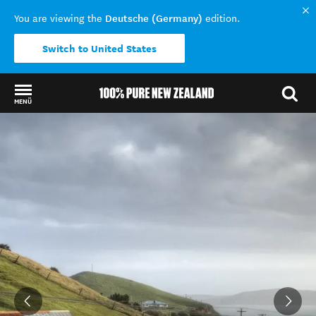
Deutsche (Germany)
You are viewing the
edition.
Switch to United States
MENÜ
Back to my results