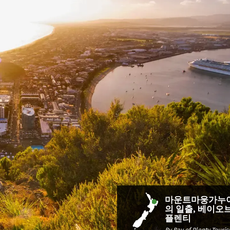
마운트마웅가누
의 일출, 베이오
플렌티
By Bay of Plenty Touri