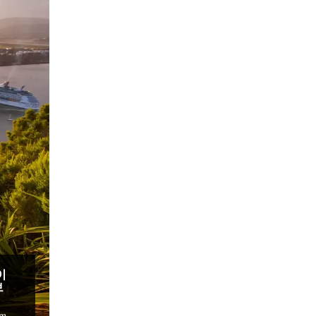
이
브
sm