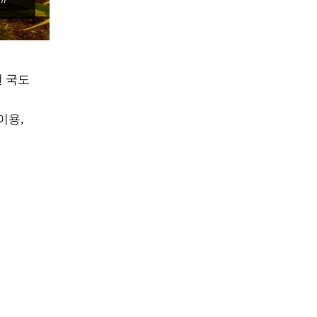
2번 국도
n new window)
이용,