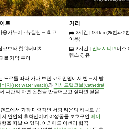
이트
거리
웅가누이 - 뉴질랜드 최고
3시간 | 184 km (25번과 
이용)
(opens i
럴코브와 핫워터비치
5시간 |
인터시티
버스 
템스 경유
딧불 카약 투어
는 도로를 따라 가다 보면 코로만델에서 반드시 방
치(Hot Water Beach)
와
커시드럴코브(Cathedral
서 나만의 자연 온천을 만들어보고 싶다면 썰물
질랜드에서 가장 매력적인 서핑 타운의 하나로 꼽
곳에서 연안의 휴화산이며 야생동물 보호구인
메이
여행을 떠날 수 있다. 이외에도 아센리 협곡