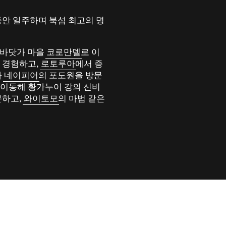
동안 일주하며 북섬 최고의 명
 바닷가 마을
코로만델
로 이
 경험하고,
로토루아
에서 증
과
네이피어
의 포도원을 방문
 이동해 황가누이 강의 신비
문하고,
와이토모
의 마법 같은