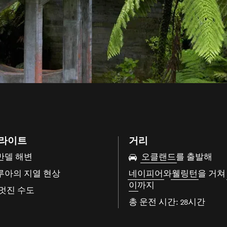
라이트
거리
만델 해변
오클랜드
를 출발해
루아의 지열 현상
네이피어
와
웰링턴
을 거
이
까지
멋진 수도
총 운전 시간: 28시간