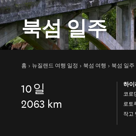
북섬 일주
현재 페이지
홈
뉴질랜드 여행 일정
북섬 여행
북섬 일주
하이
10
일
코로
2063 km
로토
작고 