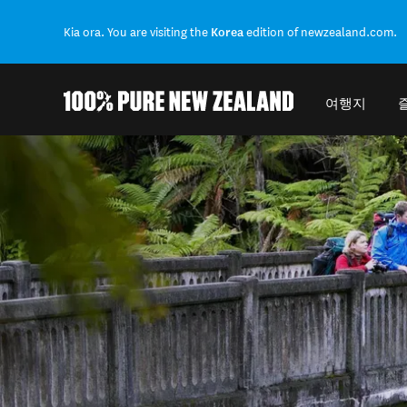
Kia ora. You are visiting the
Korea
edition of newzealand.com.
여행지
Back to my results