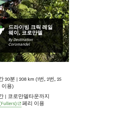
드라이빙 크릭 레일
웨이, 코로만델
By Destination
Coromandel
 20분 | 208 km (1번, 2번, 25
 이용)
간 | 코로만델타운까지
(opens in new window)
ullers)
페리 이용