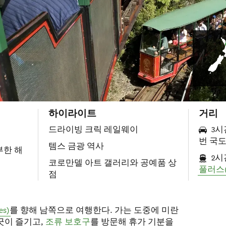
하이라이트
거리
드라이빙 크릭 레일웨이
3시간
번 국도
템스 금광 역사
부한 해
2시
코로만델 아트 갤러리와 공예품 상
풀러스(F
점
s)
를 향해 남쪽으로 여행한다. 가는 도중에 미란
긋이 즐기고,
조류 보호구
를 방문해 휴가 기분을