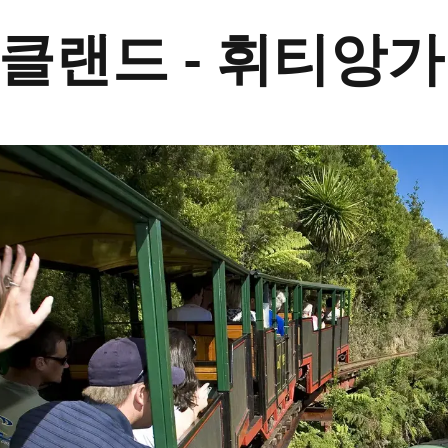
오클랜드 - 휘티앙가