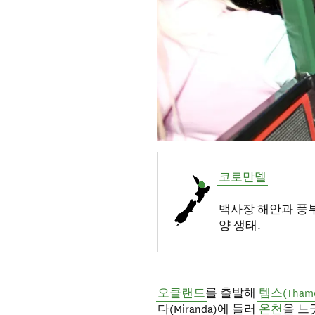
코로만델
백사장 해안과 풍
양 생태.
오클랜드
를 출발해
템스(Thame
다(Miranda)에 들러
온천
을 느