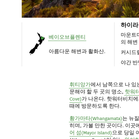
하이라
마운트마
베이오브플렌티
의 해변
아름다운 해변과 활화산.
커시드
야간 반
휘티앙가
에서 남쪽으로 나 있
문해야 할 두 곳의 명소,
핫워터비
Cove)
가 나온다. 핫워터비치에
때에 방문하도록 한다.
황가마타(Whangamata)
는 뉴
히며, 가볼 만한 곳이다. 이
어 섬(Mayor Island)
으로 당일 