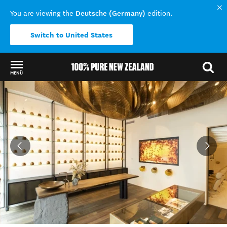
Deutsche (Germany)
You are viewing the
edition.
Switch to United States
MENÜ
Back to my results