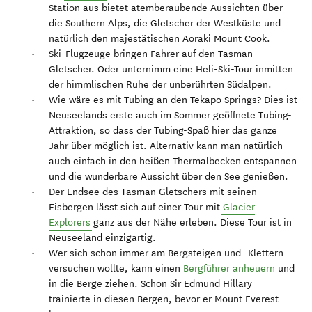
Station aus bietet atemberaubende Aussichten über
die Southern Alps, die Gletscher der Westküste und
natürlich den majestätischen Aoraki Mount Cook.
Ski-Flugzeuge bringen Fahrer auf den Tasman
Gletscher. Oder unternimm eine Heli-Ski-Tour inmitten
der himmlischen Ruhe der unberührten Südalpen.
Wie wäre es mit Tubing an den Tekapo Springs? Dies ist
Neuseelands erste auch im Sommer geöffnete Tubing-
Attraktion, so dass der Tubing-Spaß hier das ganze
Jahr über möglich ist. Alternativ kann man natürlich
auch einfach in den heißen Thermalbecken entspannen
und die wunderbare Aussicht über den See genießen.
Der Endsee des Tasman Gletschers mit seinen
Eisbergen lässt sich auf einer Tour mit
Glacier
Explorers
ganz aus der Nähe erleben. Diese Tour ist in
Neuseeland einzigartig.
Wer sich schon immer am Bergsteigen und -Klettern
versuchen wollte, kann einen
Bergführer anheuern
und
in die Berge ziehen. Schon Sir Edmund Hillary
trainierte in diesen Bergen, bevor er Mount Everest