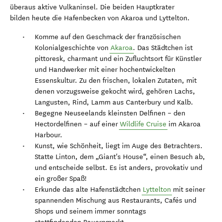
überaus aktive Vulkaninsel. Die beiden Hauptkrater
bilden heute die Hafenbecken von Akaroa und Lyttelton.
Komme auf den Geschmack der französischen
Kolonialgeschichte von
Akaroa
. Das Städtchen ist
pittoresk, charmant und ein Zufluchtsort für Künstler
und Handwerker mit einer hochentwickelten
Essenskultur. Zu den frischen, lokalen Zutaten, mit
denen vorzugsweise gekocht wird, gehören Lachs,
Langusten, Rind, Lamm aus Canterbury und Kalb.
Begegne Neuseelands kleinsten Delfinen – den
Hectordelfinen – auf einer
Wildlife Cruise
im Akaroa
Harbour.
Kunst, wie Schönheit, liegt im Auge des Betrachters.
Statte Linton, dem „Giant's House“, einen Besuch ab,
und entscheide selbst. Es ist anders, provokativ und
ein großer Spaß!
Erkunde das alte Hafenstädtchen
Lyttelton
mit seiner
spannenden Mischung aus Restaurants, Cafés und
Shops und seinem immer sonntags