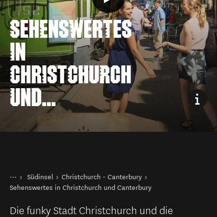
SEHENSWERTES
IN
CHRISTCHURCH
UND
CANTERBURY
Sie sind hier
Startseite
Südinsel
Christchurch - Canterbury
Reiseziele
Sehenswertes in Christchurch und Canterbury
Die funky Stadt Christchurch und die