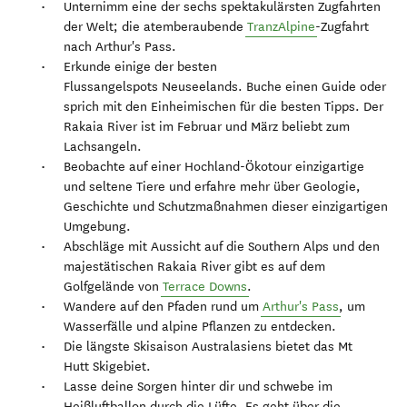
Unternimm eine der sechs spektakulärsten Zugfahrten
der Welt; die atemberaubende
TranzAlpine
-Zugfahrt
nach Arthur's Pass.
Erkunde einige der besten
Flussangelspots Neuseelands. Buche einen Guide oder
sprich mit den Einheimischen für die besten Tipps. Der
Rakaia River ist im Februar und März beliebt zum
Lachsangeln.
Beobachte auf einer Hochland-Ökotour einzigartige
und seltene Tiere und erfahre mehr über Geologie,
Geschichte und Schutzmaßnahmen dieser einzigartigen
Umgebung.
Abschläge mit Aussicht auf die Southern Alps und den
majestätischen Rakaia River gibt es auf dem
Golfgelände von
Terrace Downs
.
Wandere auf den Pfaden rund um
Arthur's Pass
, um
Wasserfälle und alpine Pflanzen zu entdecken.
Die längste Skisaison Australasiens bietet das Mt
Hutt Skigebiet.
Lasse deine Sorgen hinter dir und schwebe im
Heißluftballon durch die Lüfte. Es geht über die