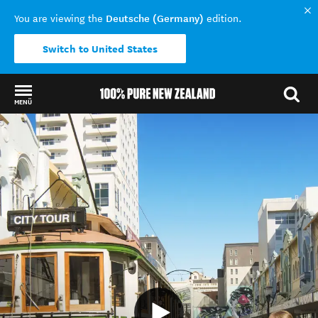
Deutsche (Germany)
You are viewing the
edition.
Switch to United States
MENÜ
Back to my results